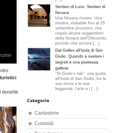
Sentieri di Luce. Sentieri di
Novara
Una Novara-museo. Una
mostra, visitabile fino al 25
settembre prossimo, che
regala alcune suggestioni
della Novara dell’Ottocento,
periodo che ancora […]
Dal Galles all’Isola di San
Giulio. Quando a svelare i
segreti è una poetessa
gallese
ntro
“St Giulio’s Isle”: una guida
uristici
all’Isola di San Giulio, tra la
sua storia e le sue
leggende, l’arte e i […]
ti durante
Categorie
Cantastorie
Curiosità