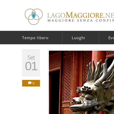
Tempo libero
Luoghi
Ev
Set
01
0