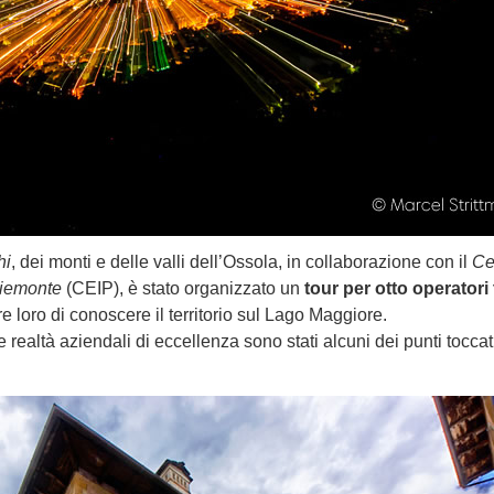
hi
, dei monti e delle valli dell’Ossola, in collaborazione con il
Ce
Piemonte
(CEIP), è stato organizzato un
tour per otto operatori t
e loro di conoscere il territorio sul Lago Maggiore.
ve e realtà aziendali di eccellenza sono stati alcuni dei punti tocca