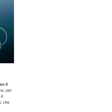
o il
si, per
. A
i, che