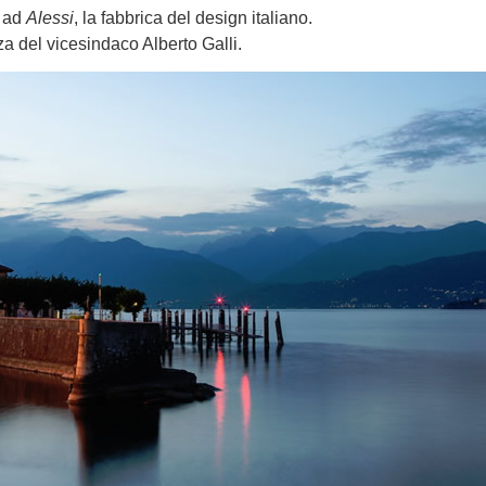
a ad
Alessi
, la fabbrica del design italiano.
za del vicesindaco Alberto Galli.