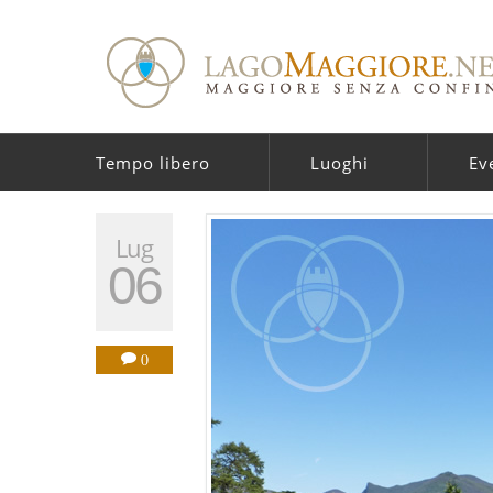
Tempo libero
Luoghi
Ev
Lug
06
0