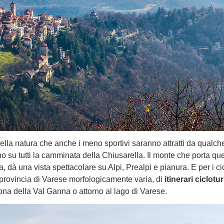
bella natura che anche i meno sportivi saranno attratti da qualche 
no su tutti la camminata della Chiusarella. Il monte che porta qu
 dà una vista spettacolare su Alpi, Prealpi e pianura. E per i cicl
 provincia di Varese morfologicamente varia, di
itinerari ciclotur
zona della Val Ganna o attorno al lago di Varese.