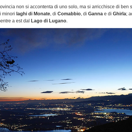
ovincia non si accontenta di uno solo, ma si arricchisce di ben s
i minori
laghi di Monate
, di
Comabbio
, di
Ganna
e di
Ghirla
; 
ntre a est dal
Lago di Lugano
.