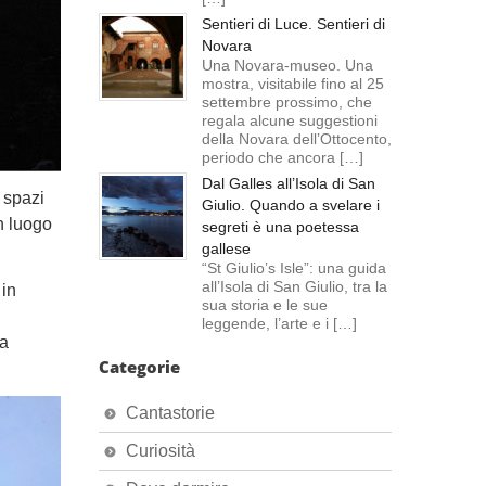
Sentieri di Luce. Sentieri di
Novara
Una Novara-museo. Una
mostra, visitabile fino al 25
settembre prossimo, che
regala alcune suggestioni
della Novara dell’Ottocento,
periodo che ancora […]
Dal Galles all’Isola di San
 spazi
Giulio. Quando a svelare i
un luogo
segreti è una poetessa
gallese
“St Giulio’s Isle”: una guida
all’Isola di San Giulio, tra la
 in
sua storia e le sue
leggende, l’arte e i […]
na
Categorie
Cantastorie
Curiosità