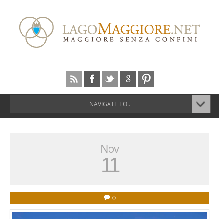
NAVIGATE TO...
Nov
11
0