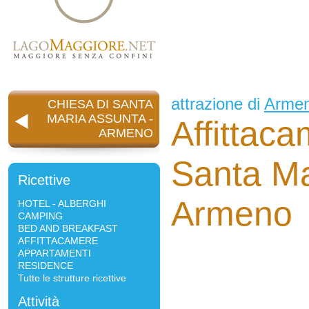
attrazione di
Arme
CHIESA DI SANTA
MARIA ASSUNTA -
Affittac
ARMENO
Santa Ma
Ricettive
Armeno
HOTEL - ALBERGHI
CAMPING
BED AND BREAKFAST
AFFITTACAMERE
APPARTAMENTI
RESIDENCE
Tutte le strutture ricettive
Attività