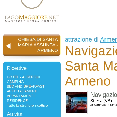
attrazione di
Arme
CHIESA DI SANTA
MARIA ASSUNTA -
Navigazi
ARMENO
Santa Ma
Ricettive
Armeno
HOTEL - ALBERGHI
CAMPING
BED AND BREAKFAST
AFFITTACAMERE
Navigazi
APPARTAMENTI
RESIDENCE
Stresa (VB)
Tutte le strutture ricettive
distante da "Chies
Attività