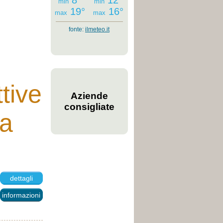
8°
12°
min
min
19°
16°
max
max
fonte:
ilmeteo.it
ttive
Aziende
consigliate
ia
dettagli
informazioni