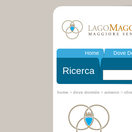
Home
Dove D
Ricerca
home
>
dove dormire
>
armeno
>
chi