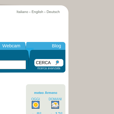
Italiano
-
English
-
Deutsch
Webcam
Blog
CERCA
ricerca avanzata
meteo Armeno
OGGI
DOMANI