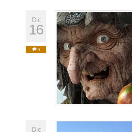
Dic
16
0
Dic