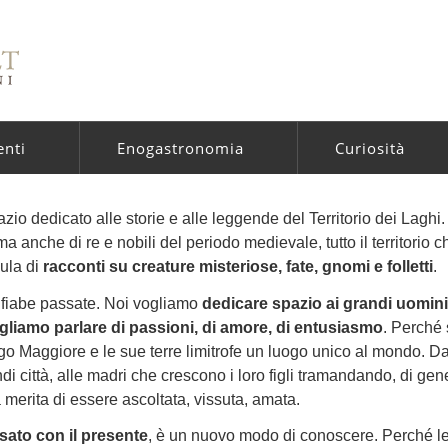
enti
Enogastronomia
Curiosità
azio dedicato alle storie e alle leggende del Territorio dei Laghi
ma anche di re e nobili del periodo medievale, tutto il territorio c
lula di
racconti su creature misteriose, fate, gnomi e folletti
.
 fiabe passate. Noi vogliamo
dedicare spazio ai grandi uomin
ogliamo parlare di passioni, di amore, di entusiasmo
. Perché
ago Maggiore e le sue terre limitrofe un luogo unico al mondo. Da
di città, alle madri che crescono i loro figli tramandando, di ge
a merita di essere ascoltata, vissuta, amata.
sato con il presente
, è un nuovo modo di conoscere. Perché le