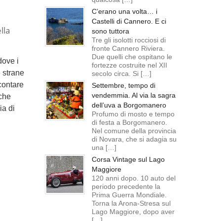
C’erano una volta… i
Castelli di Cannero. E ci
lla
sono tuttora
Tre gli isolotti rocciosi di
fronte Cannero Riviera.
Due quelli che ospitano le
dove i
fortezze costruite nel XII
e strane
secolo circa. Si […]
contare
Settembre, tempo di
vendemmia. Al via la sagra
 che
dell’uva a Borgomanero
ia di
Profumo di mosto e tempo
di festa a Borgomanero.
Nel comune della provincia
di Novara, che si adagia su
una […]
Corsa Vintage sul Lago
Maggiore
120 anni dopo. 10 auto del
periodo precedente la
Prima Guerra Mondiale.
Torna la Arona-Stresa sul
Lago Maggiore, dopo aver
[…]