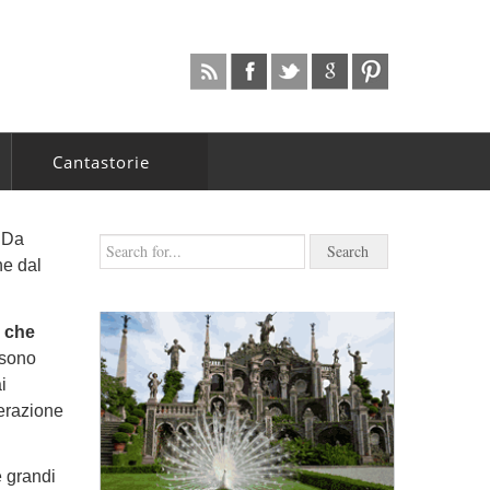
Cantastorie
. Da
he dal
i che
 sono
i
nerazione
 grandi