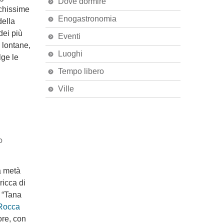
Dove dormire
tichissime
Enogastronomia
della
dei più
Eventi
 lontane,
Luoghi
lge le
Tempo libero
Ville
o
a metà
ricca di
 “Tana
Rocca
ore, con