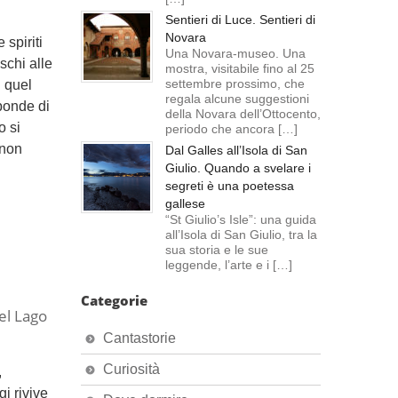
Sentieri di Luce. Sentieri di
Novara
spiriti
Una Novara-museo. Una
schi alle
mostra, visitabile fino al 25
settembre prossimo, che
n quel
regala alcune suggestioni
sponde di
della Novara dell’Ottocento,
o si
periodo che ancora […]
 non
Dal Galles all’Isola di San
Giulio. Quando a svelare i
segreti è una poetessa
gallese
“St Giulio’s Isle”: una guida
all’Isola di San Giulio, tra la
sua storia e le sue
leggende, l’arte e i […]
Categorie
el Lago
Cantastorie
Curiosità
,
i rivive