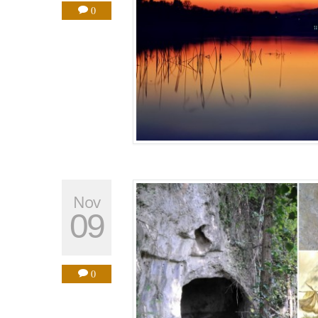
0
Nov
09
0