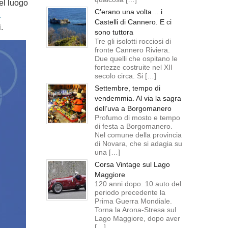
el luogo
C’erano una volta… i
a
Castelli di Cannero. E ci
.
sono tuttora
Tre gli isolotti rocciosi di
fronte Cannero Riviera.
Due quelli che ospitano le
fortezze costruite nel XII
secolo circa. Si […]
Settembre, tempo di
vendemmia. Al via la sagra
dell’uva a Borgomanero
Profumo di mosto e tempo
di festa a Borgomanero.
Nel comune della provincia
di Novara, che si adagia su
una […]
Corsa Vintage sul Lago
Maggiore
120 anni dopo. 10 auto del
periodo precedente la
Prima Guerra Mondiale.
Torna la Arona-Stresa sul
Lago Maggiore, dopo aver
[…]