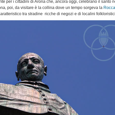
 per i cittadini di Arona che, ancora oggi, celebrano il santo n
ona, poi, da visitare è la collina dove un tempo sorgeva la
Rocc
aratteristico tra stradine ricche di negozi e di localini folkloristici