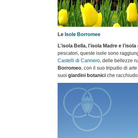
Le
Isole Borromee
L’isola Bella, l’isola Madre e l’isol
pescatori, queste isole sono raggiungi
Castelli di Cannero
, delle bellezze n
Borromeo
, con il suo tripudio di a
suoi
giardini botanici
che racchiudono