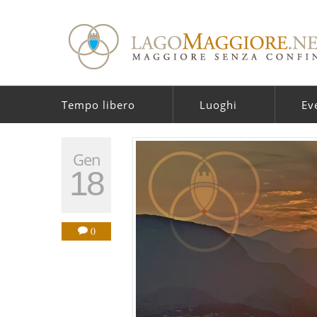
Tempo libero
Luoghi
Ev
Gen
18
0