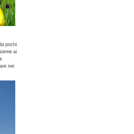
 da pochi
ssieme ai
o
are nei