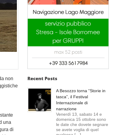
Recent Posts
 da non
ggistiche
A Besozzo torna “Storie in
tasca”, il Festival
Internazionale di
narrazione
Venerdì 13, sabato 14 e
istante
domenica 15 ottobre sono
ad una
le date che dovete segnare
gura di
se avete voglia di quel
qualcosa […]