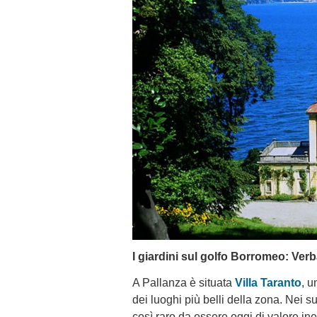
I giardini sul golfo Borromeo: Ver
A Pallanza è situata
Villa Taranto
, u
dei luoghi più belli della zona. Nei su
così raro da essere oggi di valore ine