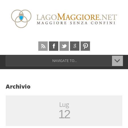
NAVIGATE TO...
Archivio
Lug
12