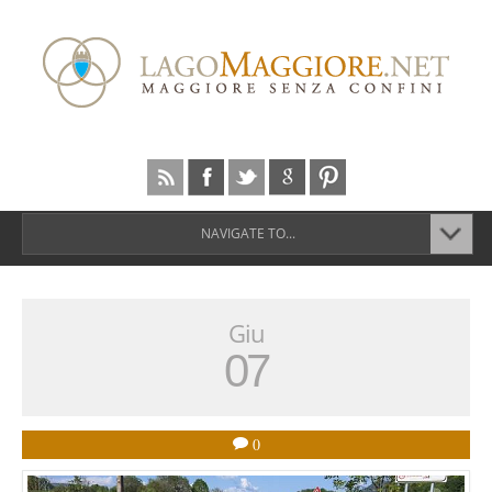
NAVIGATE TO...
Giu
07
0