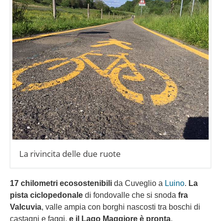
La rivincita delle due ruote
17 chilometri ecosostenibili
da Cuveglio a
Luino
.
La
pista ciclopedonale
di fondovalle che si snoda
fra
Valcuvia
, valle ampia con borghi nascosti tra boschi di
castagni e faggi,
e il Lago Maggiore è pronta
.