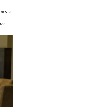
i
ritivi
e
udo,