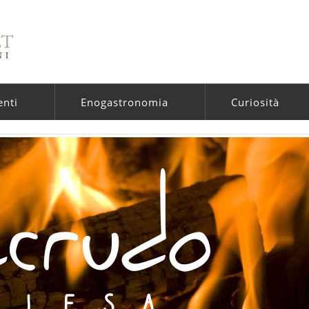
enti
Enogastronomia
Curiosità