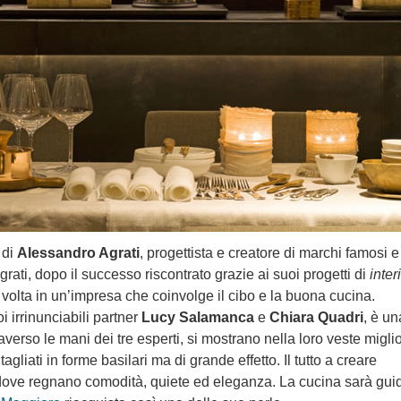
 di
Alessandro Agrati
, progettista e creatore di marchi famosi e
rati, dopo il successo riscontrato grazie ai suoi progetti di
inter
a volta in un’impresa che coinvolge il cibo e la buona cucina.
i irrinunciabili partner
Lucy Salamanca
e
Chiara Quadri
, è un
raverso le mani dei tre esperti, si mostrano nella loro veste migli
gliati in forme basilari ma di grande effetto. Il tutto a creare
 dove regnano comodità, quiete ed eleganza. La cucina sarà gui