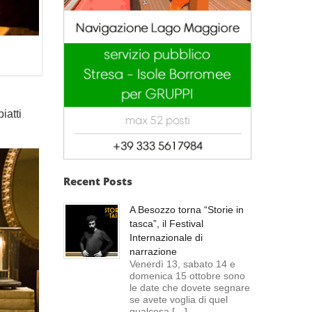
iatti
Recent Posts
A Besozzo torna “Storie in
tasca”, il Festival
Internazionale di
narrazione
Venerdì 13, sabato 14 e
domenica 15 ottobre sono
le date che dovete segnare
se avete voglia di quel
qualcosa […]