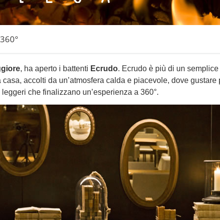
 360°
giore
, ha aperto i battenti
Ecrudo
. Ecrudo è più di un semplice
a casa, accolti da un’atmosfera calda e piacevole, dove gustare p
mi leggeri che finalizzano un’esperienza a 360°.