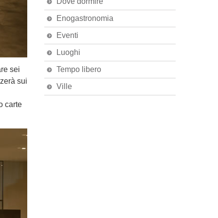
Dove dormire
Enogastronomia
Eventi
Luoghi
re sei
Tempo libero
lzerà sui
Ville
o carte