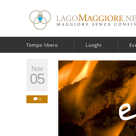
Tempo libero
Luoghi
Ev
Nov
05
0