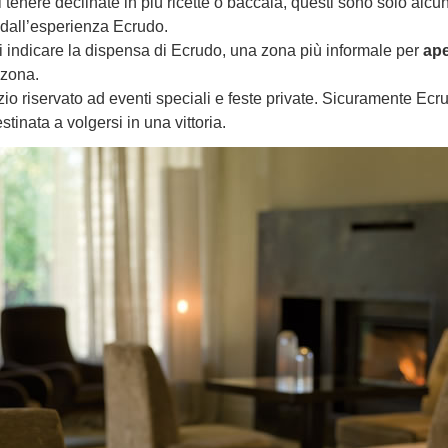
i tenere declinate in più ricette o baccalà, questi sono solo alcun
 dall’esperienza Ecrudo.
di indicare la dispensa di Ecrudo, una zona più informale per
ape
 zona.
zio riservato ad eventi speciali e feste private. Sicuramente Ecr
stinata a volgersi in una vittoria.