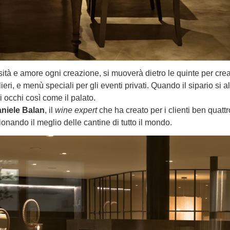
ità e amore ogni creazione, si muoverà dietro le quinte per crea
eri, e menù speciali per gli eventi privati. Quando il sipario si a
li occhi così come il palato.
niele Balan
, il
wine expert
che ha creato per i clienti ben quattr
ionando il meglio delle cantine di tutto il mondo.