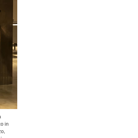
a
co in
zo,