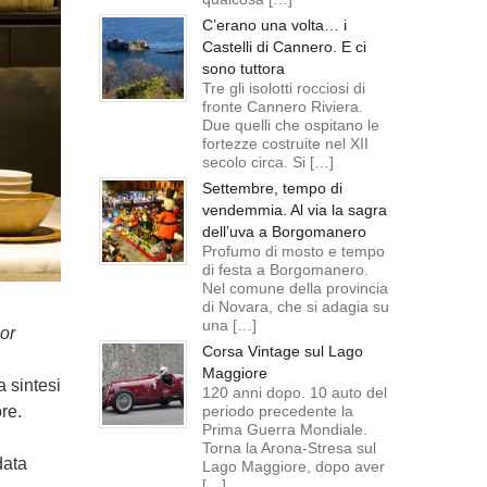
C’erano una volta… i
Castelli di Cannero. E ci
sono tuttora
Tre gli isolotti rocciosi di
fronte Cannero Riviera.
Due quelli che ospitano le
fortezze costruite nel XII
secolo circa. Si […]
Settembre, tempo di
vendemmia. Al via la sagra
dell’uva a Borgomanero
Profumo di mosto e tempo
di festa a Borgomanero.
Nel comune della provincia
di Novara, che si adagia su
una […]
ior
Corsa Vintage sul Lago
Maggiore
a sintesi
120 anni dopo. 10 auto del
periodo precedente la
ore.
Prima Guerra Mondiale.
Torna la Arona-Stresa sul
data
Lago Maggiore, dopo aver
[…]