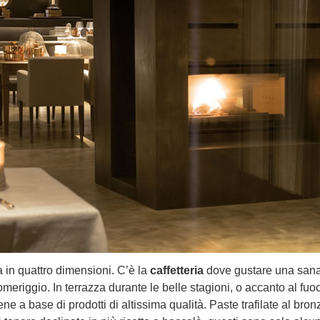
a in quattro dimensioni. C’è la
caffetteria
dove gustare una san
meriggio. In terrazza durante le belle stagioni, o accanto al fuo
ne a base di prodotti di altissima qualità. Paste trafilate al bron