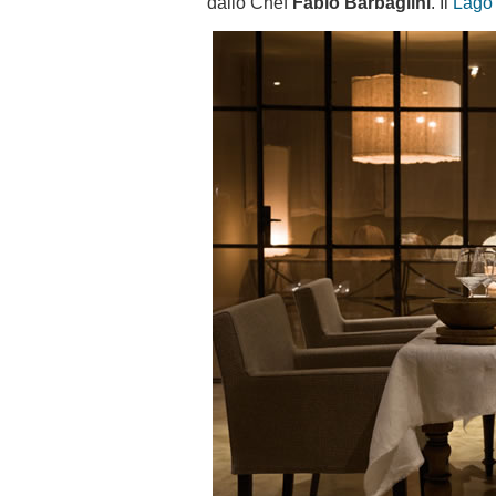
dallo Chef
Fabio Barbaglini
. Il
Lago