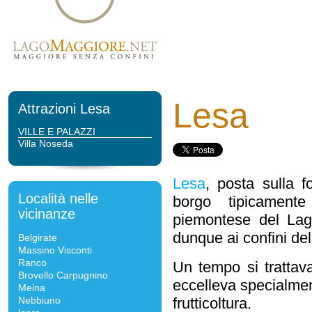
Lesa
Attrazioni Lesa
VILLE E PALAZZI
Villa Noseda
Lesa
, posta sulla 
Località nelle
borgo tipicamente
vicinanze
piemontese del La
dunque ai confini del
Belgirate
Massino Visconti
Ranco
Un tempo si trattava
Brovello Carpugnino
eccelleva specialmen
Meina
Nebbiuno
frutticoltura.