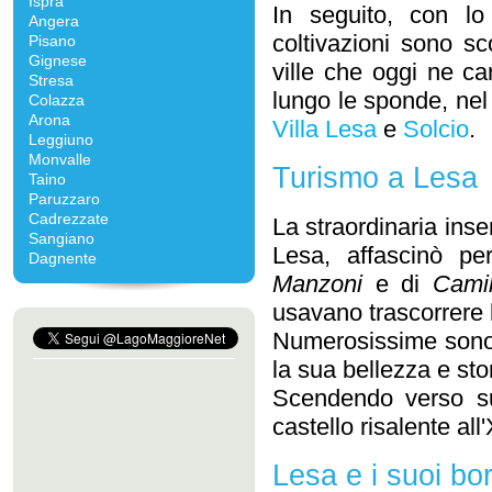
Ispra
In seguito, con lo 
Angera
coltivazioni sono sc
Pisano
Gignese
ville che oggi ne ca
Stresa
lungo le sponde, nel
Colazza
Arona
Villa Lesa
e
Solcio
.
Leggiuno
Monvalle
Turismo a Lesa
Taino
Paruzzaro
Cadrezzate
La straordinaria inse
Sangiano
Lesa, affascinò pe
Dagnente
Manzoni
e di
Cami
usavano trascorrere 
Numerosissime sono l
la sua bellezza e sto
Scendendo verso sud
castello risalente all
Lesa e i suoi bo