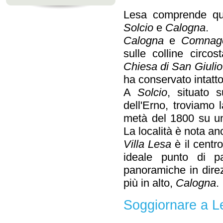
Lesa comprende qu
Solcio
e
Calogna
.
Calogna
e
Comna
sulle colline circo
Chiesa di San Giulio
ha conservato intatt
A
Solcio
, situato 
dell'Erno, troviamo 
metà del 1800 su un
La località è nota a
Villa Lesa
è il centro
ideale punto di pa
panoramiche in dire
più in alto,
Calogna
.
Soggiornare a L