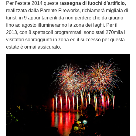
Per l’estate 2014 questa
rassegna di fuochi d’artificio
,
realizzata dalla Parente Fireworks, richiamerà migliaia di
turisti in 9 appuntamenti da non perdere che da giugno
fino ad agosto illumineranno la zona dei laghi. Per il
2013, con 8 spettacoli programmati, sono stati 270mila i
visitatori sopraggiunti in zona ed il successo per questa
estate è ormai assicurato.