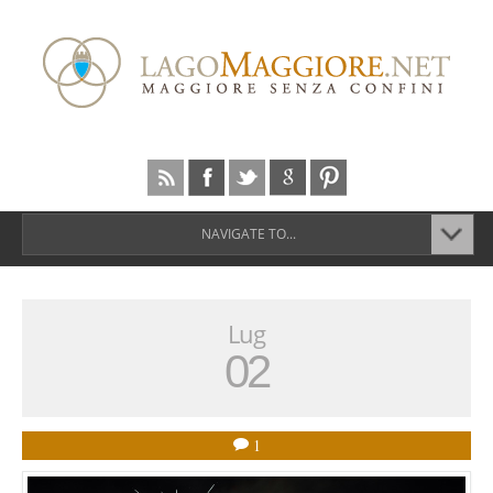
NAVIGATE TO...
Lug
02
1