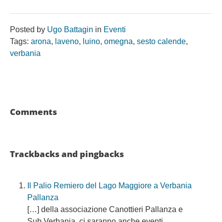
Posted by
Ugo Battagin
in
Eventi
Tags:
arona
,
laveno
,
luino
,
omegna
,
sesto calende
,
verbania
Comments
Trackbacks and pingbacks
Il Palio Remiero del Lago Maggiore a Verbania
Pallanza
[…] della associazione Canottieri Pallanza e
Sub Verbania, ci saranno anche eventi