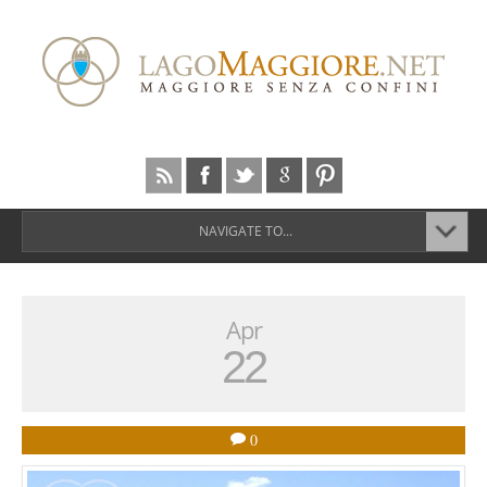
NAVIGATE TO...
Apr
22
0