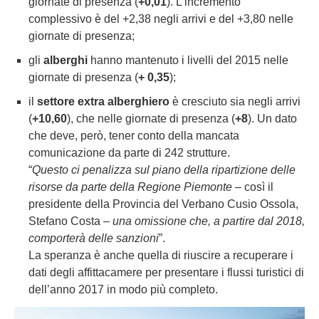
giornate di presenza (
+0,01
). L’incremento
complessivo è del +2,38 negli arrivi e del +3,80 nelle
giornate di presenza;
gli
alberghi
hanno mantenuto i livelli del 2015 nelle
giornate di presenza (
+ 0,35
);
il
settore extra alberghiero
è cresciuto sia negli arrivi
(
+10,60
), che nelle giornate di presenza (
+8
). Un dato
che deve, però, tener conto della mancata
comunicazione da parte di 242 strutture.
“
Questo ci penalizza sul piano della ripartizione delle
risorse da parte della Regione Piemonte
– così il
presidente della Provincia del Verbano Cusio Ossola,
Stefano Costa –
una omissione che, a partire dal 2018,
comporterà delle sanzioni
”.
La speranza è anche quella di riuscire a recuperare i
dati degli affittacamere per presentare i flussi turistici di
dell’anno 2017 in modo più completo.