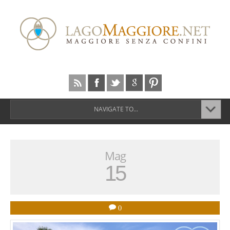
NAVIGATE TO...
Mag
15
0