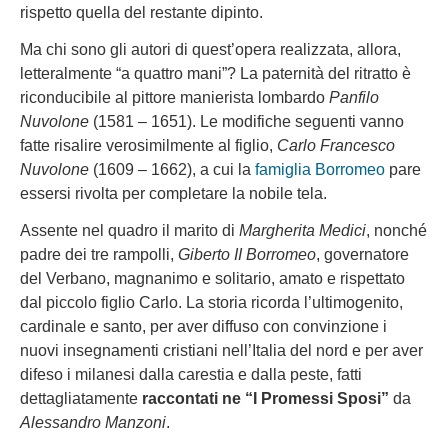
rispetto quella del restante dipinto.
Ma chi sono gli autori di quest’opera realizzata, allora,
letteralmente “a quattro mani”? La paternità del ritratto è
riconducibile al pittore manierista lombardo
Panfilo
Nuvolone
(1581 – 1651). Le modifiche seguenti vanno
fatte risalire verosimilmente al figlio,
Carlo Francesco
Nuvolone
(1609 – 1662), a cui la
famiglia Borromeo
pare
essersi rivolta per completare la nobile tela.
Assente nel quadro il marito di
Margherita Medici
, nonché
padre dei tre rampolli,
Giberto II Borromeo
, governatore
del Verbano, magnanimo e solitario, amato e rispettato
dal piccolo figlio Carlo. La storia ricorda l’ultimogenito,
cardinale e santo, per aver diffuso con convinzione i
nuovi insegnamenti cristiani nell’Italia del nord e per aver
difeso i milanesi dalla carestia e dalla peste, fatti
dettagliatamente
raccontati ne “I Promessi Sposi”
da
Alessandro Manzoni
.