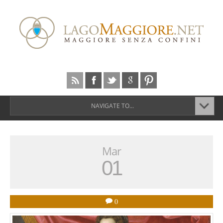
NAVIGATE TO...
Mar
01
0