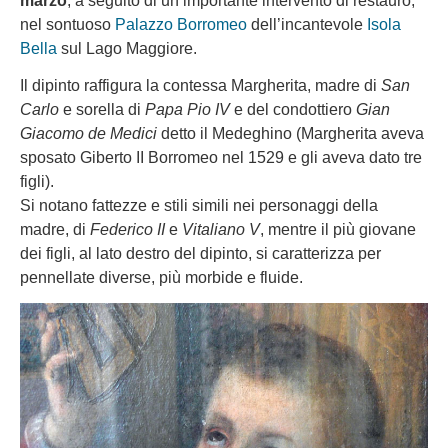
marzo
, a seguito di un importante intervento di restauro,
nel sontuoso
Palazzo Borromeo
dell’incantevole
Isola
Bella
sul Lago Maggiore.
Il dipinto raffigura la contessa Margherita, madre di
San
Carlo
e sorella di
Papa Pio IV
e del condottiero
Gian
Giacomo de Medici
detto il Medeghino (Margherita aveva
sposato Giberto II Borromeo nel 1529 e gli aveva dato tre
figli).
Si notano fattezze e stili simili nei personaggi della
madre, di
Federico II
e
Vitaliano V
, mentre il più giovane
dei figli, al lato destro del dipinto, si caratterizza per
pennellate diverse, più morbide e fluide.