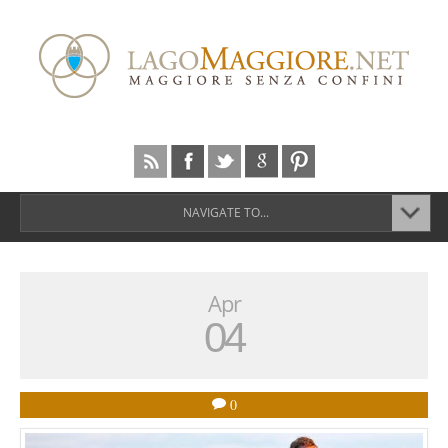
NAVIGATE TO...
Apr
04
0