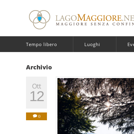
Tempo libero
Luoghi
Ev
Archivio
Ott
12
0