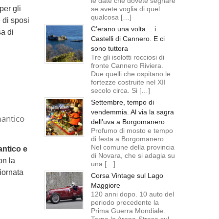
le date che dovete segnare
per gli
se avete voglia di quel
qualcosa […]
 di sposi
C’erano una volta… i
a di
Castelli di Cannero. E ci
sono tuttora
Tre gli isolotti rocciosi di
fronte Cannero Riviera.
Due quelli che ospitano le
fortezze costruite nel XII
secolo circa. Si […]
Settembre, tempo di
vendemmia. Al via la sagra
antico
dell’uva a Borgomanero
Profumo di mosto e tempo
di festa a Borgomanero.
Nel comune della provincia
ntico e
di Novara, che si adagia su
on la
una […]
giornata
Corsa Vintage sul Lago
Maggiore
120 anni dopo. 10 auto del
periodo precedente la
Prima Guerra Mondiale.