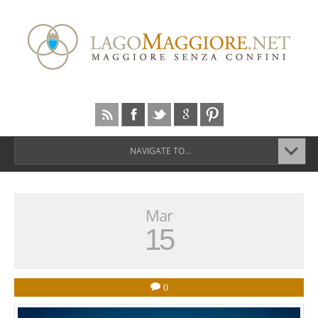
NAVIGATE TO...
Mar
15
0