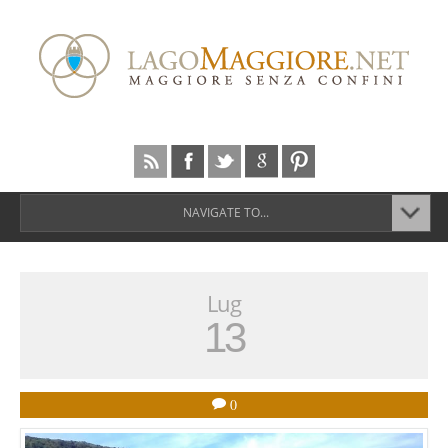
NAVIGATE TO...
Lug
13
0