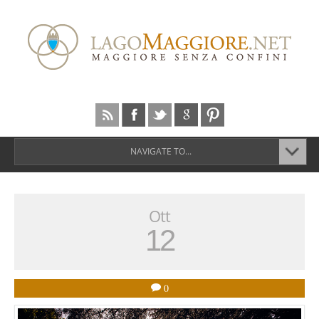
NAVIGATE TO...
Ott
12
0