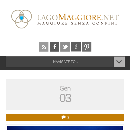
NAVIGATE TO...
Gen
03
0