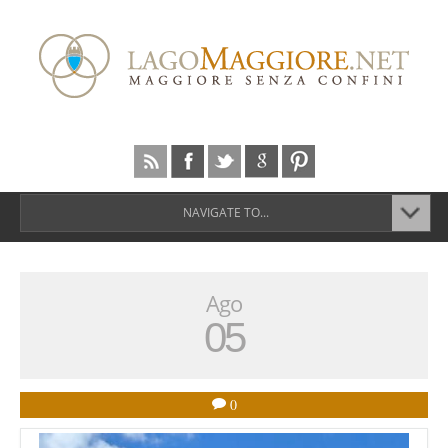
NAVIGATE TO...
Ago
05
0