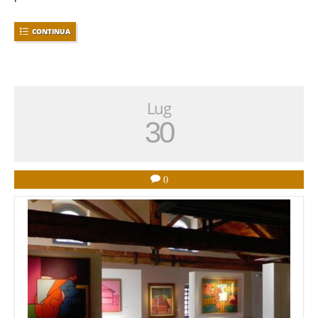
CONTINUA
Lug
30
0