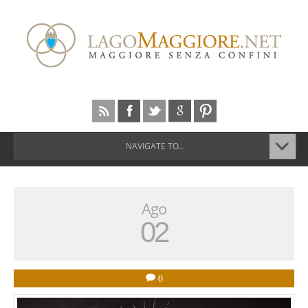
NAVIGATE TO...
Ago
02
0