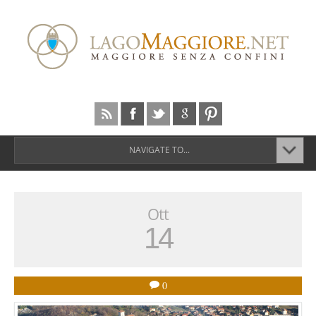
NAVIGATE TO...
Ott
14
0