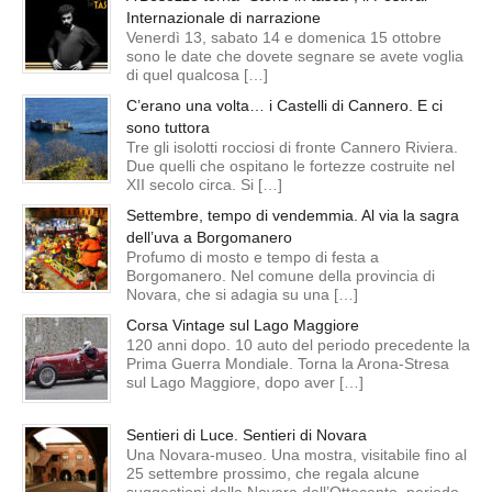
Internazionale di narrazione
Venerdì 13, sabato 14 e domenica 15 ottobre
sono le date che dovete segnare se avete voglia
di quel qualcosa […]
C’erano una volta… i Castelli di Cannero. E ci
sono tuttora
Tre gli isolotti rocciosi di fronte Cannero Riviera.
Due quelli che ospitano le fortezze costruite nel
XII secolo circa. Si […]
Settembre, tempo di vendemmia. Al via la sagra
dell’uva a Borgomanero
Profumo di mosto e tempo di festa a
Borgomanero. Nel comune della provincia di
Novara, che si adagia su una […]
Corsa Vintage sul Lago Maggiore
120 anni dopo. 10 auto del periodo precedente la
Prima Guerra Mondiale. Torna la Arona-Stresa
sul Lago Maggiore, dopo aver […]
Sentieri di Luce. Sentieri di Novara
Una Novara-museo. Una mostra, visitabile fino al
25 settembre prossimo, che regala alcune
suggestioni della Novara dell’Ottocento, periodo