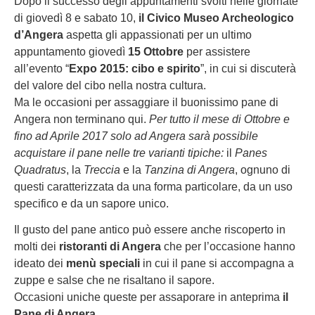
Dopo il successo degli appuntamenti svolti nelle giornate
di giovedì 8 e sabato 10,
il Civico Museo Archeologico
d’Angera
aspetta gli appassionati per un ultimo
appuntamento giovedì
15 Ottobre
per assistere
all’evento “
Expo 2015: cibo e spirito
”, in cui si discuterà
del valore del cibo nella nostra cultura.
Ma le occasioni per assaggiare il buonissimo pane di
Angera non terminano qui.
Per tutto il mese di Ottobre e
fino ad Aprile 2017 solo ad Angera sarà possibile
acquistare il pane nelle tre varianti tipiche:
il
Panes
Quadratus
, la
Treccia
e la
Tanzina di Angera
, ognuno di
questi caratterizzata da una forma particolare, da un uso
specifico e da un sapore unico.
Il gusto del pane antico può essere anche riscoperto in
molti dei
ristoranti di Angera
che per l’occasione hanno
ideato dei
menù speciali
in cui il pane si accompagna a
zuppe e salse che ne risaltano il sapore.
Occasioni uniche queste per assaporare in anteprima
il
Pane di Angera.