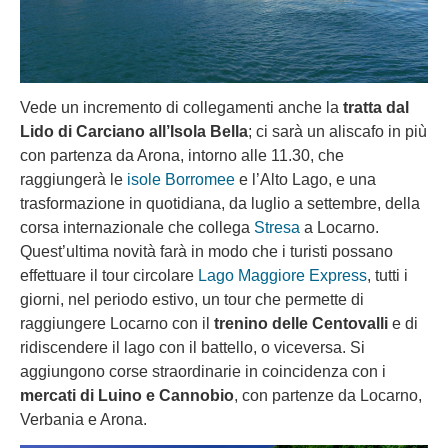
Vede un incremento di collegamenti anche la
tratta dal
Lido di Carciano all’Isola Bella
; ci sarà un aliscafo in più
con partenza da Arona, intorno alle 11.30, che
raggiungerà le
isole Borromee
e l’Alto Lago, e una
trasformazione in quotidiana, da luglio a settembre, della
corsa internazionale che collega
Stresa
a Locarno.
Quest’ultima novità farà in modo che i turisti possano
effettuare il tour circolare
Lago Maggiore Express
, tutti i
giorni, nel periodo estivo, un tour che permette di
raggiungere Locarno con il
trenino delle Centovalli
e di
ridiscendere il lago con il battello, o viceversa. Si
aggiungono corse straordinarie in coincidenza con i
mercati di Luino e Cannobio
, con partenze da Locarno,
Verbania e Arona.