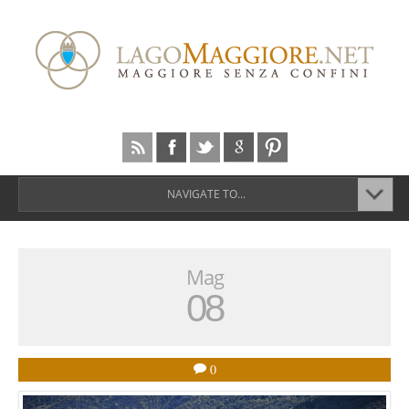
NAVIGATE TO...
Mag
08
0