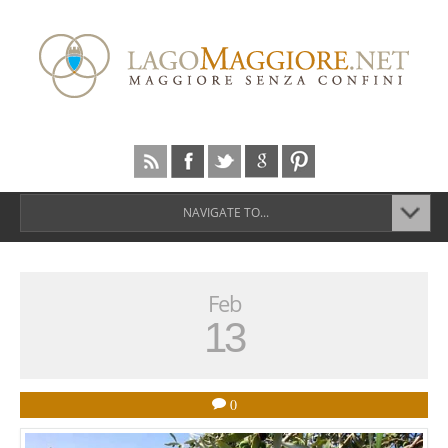
NAVIGATE TO...
Feb
13
0