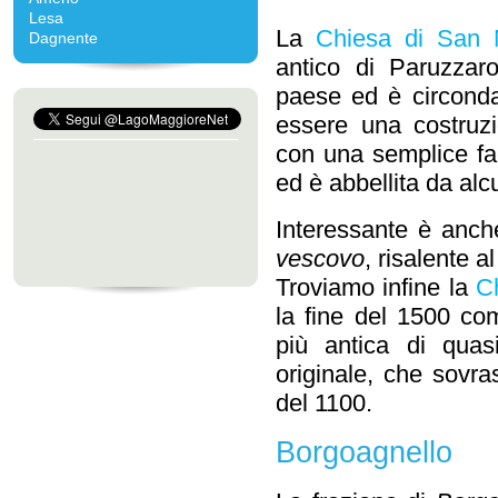
Lesa
La
Chiesa di San 
Dagnente
antico di Paruzzar
paese ed è circondat
essere una costruz
con una semplice fa
ed è abbellita da alcu
Interessante è anc
vescovo
, risalente a
Troviamo infine la
C
la fine del 1500 co
più antica di qua
originale, che sovras
del 1100.
Borgoagnello