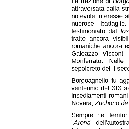
La frazione di
Borg
attraversata dalla st
notevole interesse s
nuerose battagli
testimoniato dal
fo
tratto ancora visib
romaniche ancora esi
Galeazzo Visconti 
Monferrato. Nell
sepolcreto del II sec
Borgoagnello fu agg
ventennio del XIX s
insediamenti romani
Novara,
Zuchono de 
Sempre nel territor
"
Arona
" dell'autost