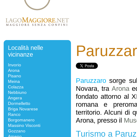
Paruzza
Località nelle
vicinanze
Invorio
Arona
Pisano
Paruzzaro
sorge sul
Meina
Colazza
Novara, tra
Arona
e
Nebbiuno
fondato attorno al X
Angera
romana e preroma
Dormelletto
Briga Novarese
territorio. Alcuni di
Ranco
Arona, presso il
Mus
Borgomanero
Massino Visconti
Gozzano
Turismo a Paruz
Ameno