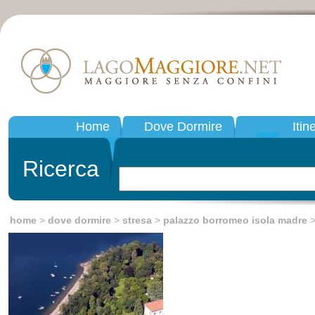
Home
Dove Dormire
Itin
Ricerca
home
>
dove dormire
>
stresa
>
palazzo borromeo isola madre
>