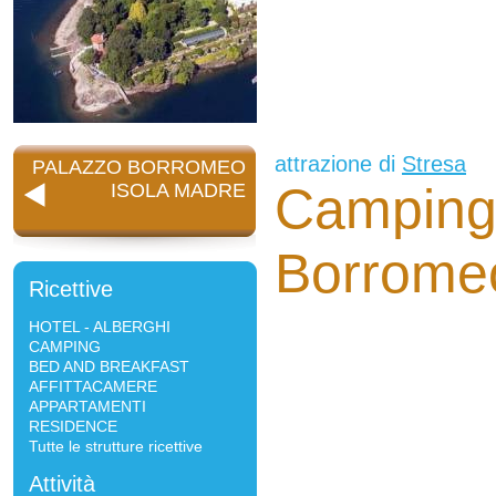
attrazione di
Stresa
PALAZZO BORROMEO
Camping
ISOLA MADRE
Borromeo
Ricettive
HOTEL - ALBERGHI
CAMPING
BED AND BREAKFAST
AFFITTACAMERE
APPARTAMENTI
RESIDENCE
Tutte le strutture ricettive
Attività