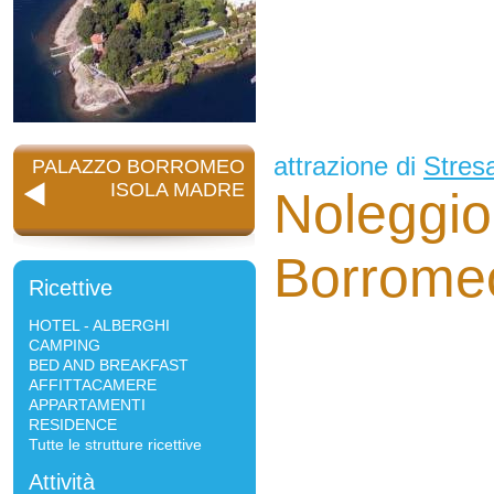
attrazione di
Stres
PALAZZO BORROMEO
ISOLA MADRE
Noleggio
Borromeo
Ricettive
HOTEL - ALBERGHI
CAMPING
BED AND BREAKFAST
AFFITTACAMERE
APPARTAMENTI
RESIDENCE
Tutte le strutture ricettive
Attività