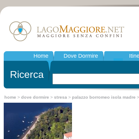
Home
Dove Dormire
Itin
Ricerca
home
>
dove dormire
>
stresa
>
palazzo borromeo isola madre
>