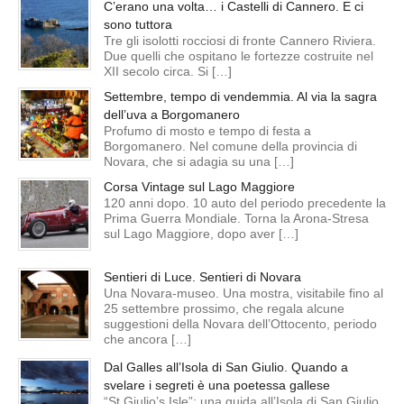
C’erano una volta… i Castelli di Cannero. E ci
sono tuttora
Tre gli isolotti rocciosi di fronte Cannero Riviera.
Due quelli che ospitano le fortezze costruite nel
XII secolo circa. Si […]
Settembre, tempo di vendemmia. Al via la sagra
dell’uva a Borgomanero
Profumo di mosto e tempo di festa a
Borgomanero. Nel comune della provincia di
Novara, che si adagia su una […]
Corsa Vintage sul Lago Maggiore
120 anni dopo. 10 auto del periodo precedente la
Prima Guerra Mondiale. Torna la Arona-Stresa
sul Lago Maggiore, dopo aver […]
Sentieri di Luce. Sentieri di Novara
Una Novara-museo. Una mostra, visitabile fino al
25 settembre prossimo, che regala alcune
suggestioni della Novara dell’Ottocento, periodo
che ancora […]
Dal Galles all’Isola di San Giulio. Quando a
svelare i segreti è una poetessa gallese
“St Giulio’s Isle”: una guida all’Isola di San Giulio,