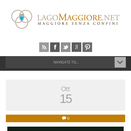
NAVIGATE TO...
Ott
15
0