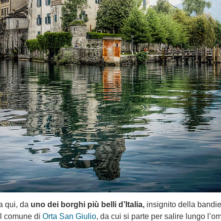
a qui, da
uno dei borghi più belli d’Italia,
insignito della bandi
 il comune di
Orta San Giulio
, da cui si parte per salire lungo l’