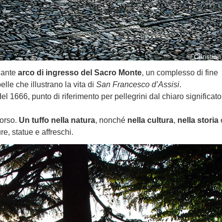
onante
arco di ingresso del Sacro Monte
, un complesso di fine
le che illustrano la vita di
San Francesco d’Assisi
.
del 1666, punto di riferimento per pellegrini dal chiaro significato
corso.
Un tuffo nella natura
, nonché
nella cultura
,
nella storia
re, statue e affreschi.