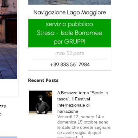
Recent Posts
A Besozzo torna “Storie in
tasca”, il Festival
Internazionale di
ezze
narrazione
e
Venerdì 13, sabato 14 e
domenica 15 ottobre sono
le date che dovete segnare
se avete voglia di quel
qualcosa […]