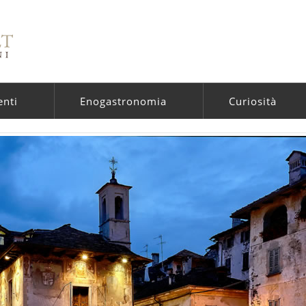
enti
Enogastronomia
Curiosità