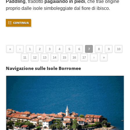
Paddling
, tradotto
pagaiando in piedi
, che trae origine
proprio dalle isole simboleggiate dal fiore di ibisco.
CONTINUA
«
‹
1
2
3
4
5
6
7
8
9
10
11
12
13
14
15
16
17
›
»
Navigazione sulle Isole Borromee