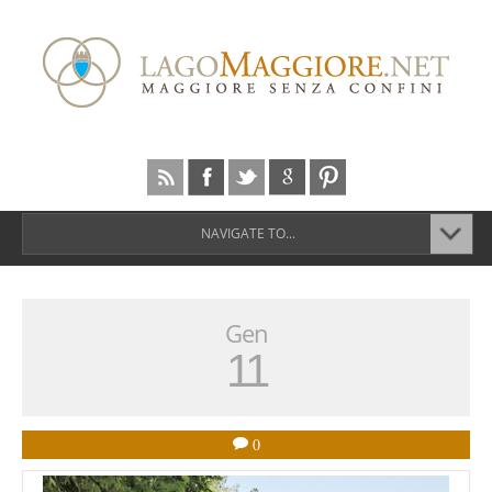
NAVIGATE TO...
Gen
11
0