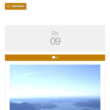
CONTINUA
Dic
09
0