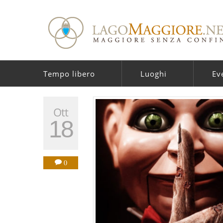
Tempo libero
Luoghi
Ev
Ott
18
0