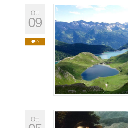
Ott
09
0
Ott