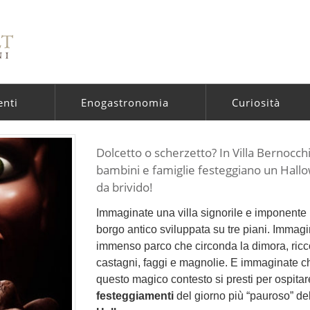
enti
Enogastronomia
Curiosità
Dolcetto o scherzetto? In Villa Bernocch
bambini e famiglie festeggiano un Hal
da brivido!
Immaginate una villa signorile e imponente 
borgo antico sviluppata su tre piani. Immag
immenso parco che circonda la dimora, ricc
castagni, faggi e magnolie. E immaginate c
questo magico contesto si presti per ospitar
festeggiamenti
del giorno più “pauroso” de