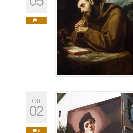
05
1
Ott
02
0