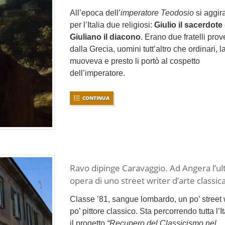
All’epoca dell’
imperatore Teodosio
si aggir
per l’Italia due religiosi:
Giulio il sacerdote
Giuliano il diacono
. Erano due fratelli pro
dalla Grecia, uomini tutt’altro che ordinari, la
muoveva e presto li portò al cospetto
dell’imperatore.
CONTINUA
Ravo dipinge Caravaggio. Ad Angera l’ul
opera di uno street writer d’arte classic
Classe ’81, sangue lombardo, un po’ street w
po’ pittore classico. Sta percorrendo tutta l’I
il progetto
“Recupero del Classicismo nel