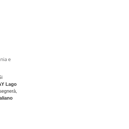
nia e
Si
Y Lago
ssegnerà,
taliano