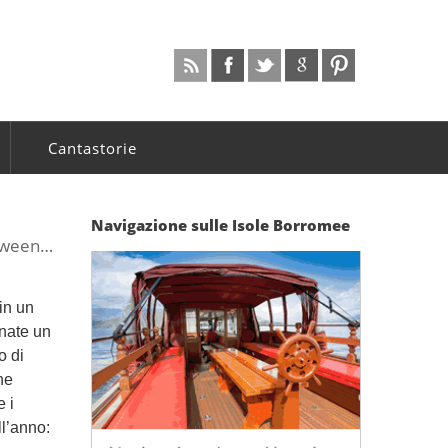
Cantastorie
i
Navigazione sulle Isole Borromee
loween…
in un
inate un
o di
he
e i
ll’anno: