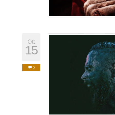
Ott
15
0