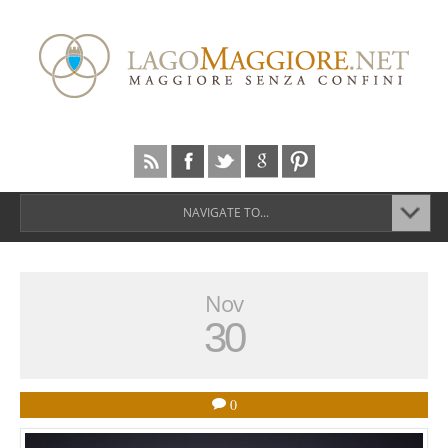
NAVIGATE TO...
Nov
30
0