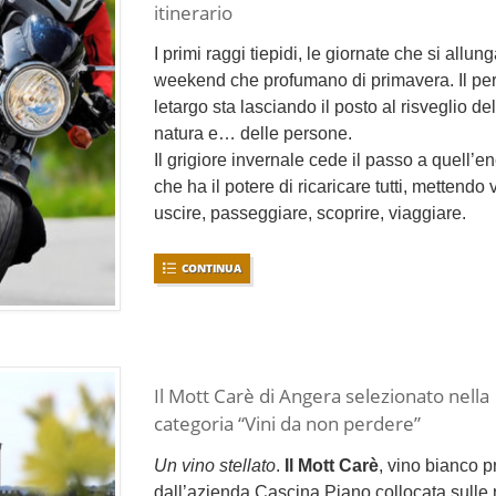
itinerario
I primi raggi tiepidi, le giornate che si allung
weekend che profumano di primavera. Il per
letargo sta lasciando il posto al risveglio del
natura e… delle persone.
Il grigiore invernale cede il passo a quell’e
che ha il potere di ricaricare tutti, mettendo 
uscire, passeggiare, scoprire, viaggiare.
CONTINUA
Il Mott Carè di Angera selezionato nella
categoria “Vini da non perdere”
Un vino stellato
.
Il Mott Carè
, vino bianco p
dall’azienda Cascina Piano collocata sulle