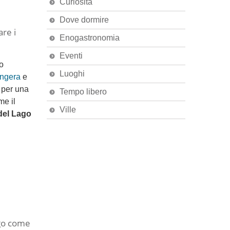
Curiosità
Dove dormire
re i
Enogastronomia
Eventi
o
Luoghi
Angera
e
 per una
Tempo libero
me il
Ville
 del Lago
ago come