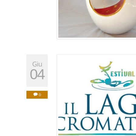
Giu
04
0