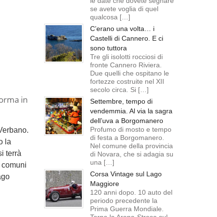
le date che dovete segnare
se avete voglia di quel
qualcosa […]
C’erano una volta… i
Castelli di Cannero. E ci
sono tuttora
Tre gli isolotti rocciosi di
fronte Cannero Riviera.
Due quelli che ospitano le
fortezze costruite nel XII
secolo circa. Si […]
forma in
Settembre, tempo di
vendemmia. Al via la sagra
dell’uva a Borgomanero
Profumo di mosto e tempo
Verbano.
di festa a Borgomanero.
o la
Nel comune della provincia
i terrà
di Novara, che si adagia su
una […]
ei comuni
Corsa Vintage sul Lago
ago
Maggiore
120 anni dopo. 10 auto del
periodo precedente la
Prima Guerra Mondiale.