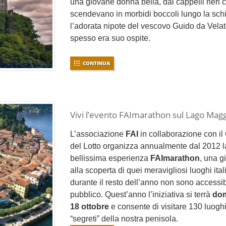
una giovane donna bella, dai cappelli neri c
scendevano in morbidi boccoli lungo la sch
l’adorata nipote del vescovo Guido da Vela
spesso era suo ospite.
CONTINUA
Vivi l’evento FAImarathon sul Lago Mag
L’associazione
FAI
in collaborazione con il
del Lotto organizza annualmente dal 2012 l
bellissima esperienza
FAImarathon
, una g
alla scoperta di quei meravigliosi luoghi ital
durante il resto dell’anno non sono accessibi
pubblico. Quest’anno l’iniziativa si terrà
do
18 ottobre
e consente di visitare 130 luogh
“segreti” della nostra penisola.