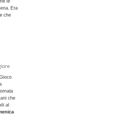
he le
iena. Era
te che
giore
 Gioco
a
iornata
iani che
li al
menica
i