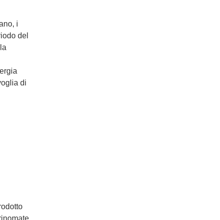
ano, i
iodo del
la
nergia
voglia di
rodotto
 rinomate