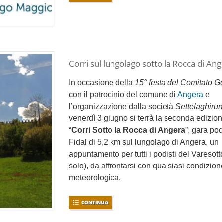
Corri sul lungolago sotto la Rocca di An
In occasione della
15° festa del Comitato Ge
con il patrocinio del comune di
Angera
e
l’organizzazione dalla società
Settelaghiru
venerdì 3 giugno si terrà la seconda edizion
“
Corri Sotto la Rocca di Angera
”, gara pod
Fidal di 5,2 km sul lungolago di Angera, un
appuntamento per tutti i podisti del Varesott
solo), da affrontarsi con qualsiasi condizion
meteorologica.
CONTINUA