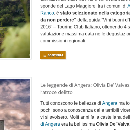
sponde del Lago Maggiore, tra i comuni di
A
Ranco
,
è stato selezionato nella categori
da non perdere”
della guida “Vini buoni d’I
2016” – Touring Club Italiano, ottenendo 4 st
valutazione massima data nelle degustazion
commissioni regionali.
CONTINUA
Le leggende di Angera: Olivia De’ Valvas
l’atroce delitto
Tutti conoscono le bellezze di
Angera
ma fo
pochi sono a conoscenza delle terribili vic
vi si svolsero. Molti anni fa la castellana de
di Angera
era la bellissima
Olivia De’ Valva