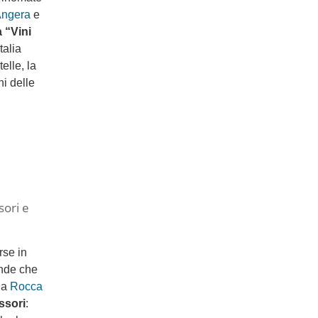
ngera
e
a “Vini
talia
elle, la
i delle
sori e
rse in
ende che
lla
Rocca
ssori
: