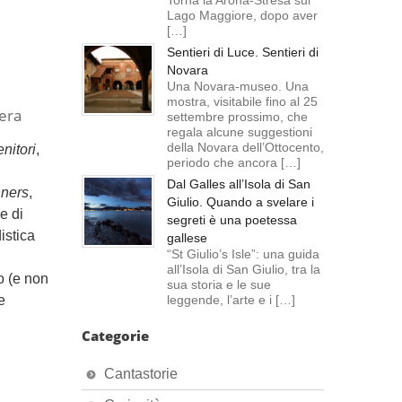
Torna la Arona-Stresa sul
Lago Maggiore, dopo aver
[…]
Sentieri di Luce. Sentieri di
Novara
Una Novara-museo. Una
mostra, visitabile fino al 25
gera
settembre prossimo, che
regala alcune suggestioni
della Novara dell’Ottocento,
nitori
,
periodo che ancora […]
Dal Galles all’Isola di San
nners
,
Giulio. Quando a svelare i
e di
segreti è una poetessa
istica
gallese
“St Giulio’s Isle”: una guida
all’Isola di San Giulio, tra la
o (e non
sua storia e le sue
e
leggende, l’arte e i […]
Categorie
Cantastorie