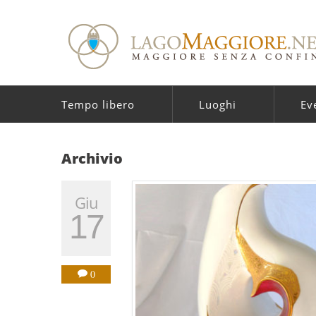
Tempo libero
Luoghi
Ev
Archivio
Giu
17
0