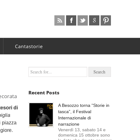
Cantastorie
Recent Posts
ecorata
A Besozzo torna “Storie in
 tesori di
tasca”, il Festival
iglia
Internazionale di
i piazza
narrazione
Venerdì 13, sabato 14 e
giore.
domenica 15 ottobre sono