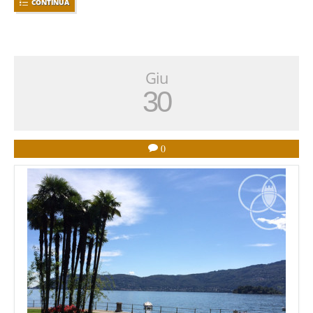
CONTINUA
Giu
30
0