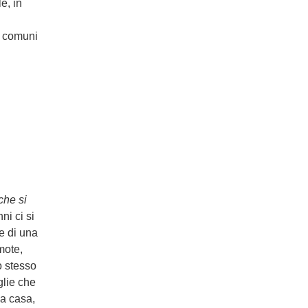
e, in
 i comuni
i
che si
nni ci si
e di una
mote,
o stesso
glie che
da casa,