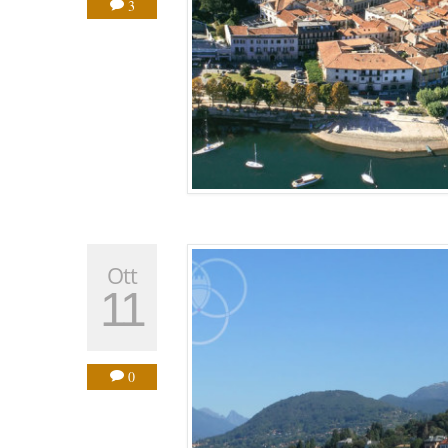
3
Ott
11
0