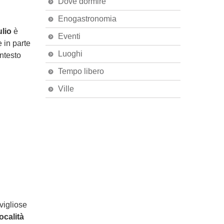
Dove dormire
Enogastronomia
ulio
è
Eventi
 in parte
Luoghi
ontesto
Tempo libero
Ville
vigliose
località