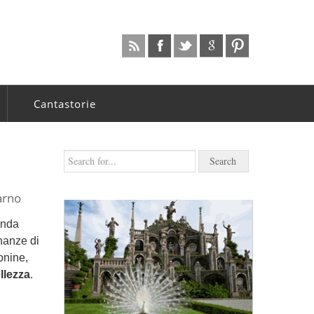
Cantastorie
arno
onda
nanze di
onine,
llezza
.