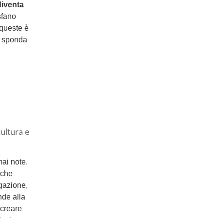
diventa
sfano
 queste è
la sponda
ultura e
ai note.
 che
gazione,
nde alla
 creare