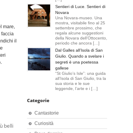
Sentieri di Luce. Sentieri di
Novara
Una Novara-museo. Una
mostra, visitabile fino al 25
l mare,
settembre prossimo, che
regala alcune suggestioni
e faccia
della Novara dell’Ottocento,
ndichi il
periodo che ancora […]
le
Dal Galles all’Isola di San
eri
Giulio. Quando a svelare i
.
segreti è una poetessa
gallese
“St Giulio’s Isle”: una guida
all’Isola di San Giulio, tra la
sua storia e le sue
leggende, l’arte e i […]
Categorie
Cantastorie
Curiosità
ù belli