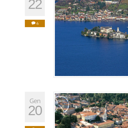
22
6
Gen
20