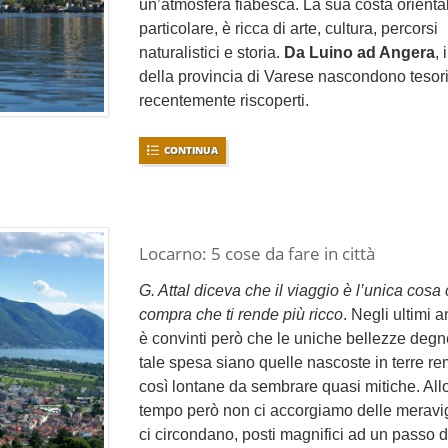
un’atmosfera fiabesca. La sua costa oriental
particolare, è ricca di arte, cultura, percorsi
naturalistici e storia.
Da Luino ad Angera
,
della provincia di Varese nascondono tesor
recentemente riscoperti.
CONTINUA
Locarno: 5 cose da fare in città
G. Attal diceva che il viaggio è l’unica cosa 
compra che ti rende più ricco
. Negli ultimi a
è convinti però che le uniche bellezze degn
tale spesa siano quelle nascoste in terre re
così lontane da sembrare quasi mitiche. All
tempo però non ci accorgiamo delle meravi
ci circondano, posti magnifici ad un passo 