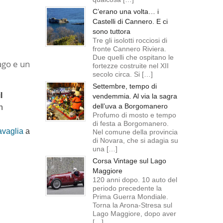
C’erano una volta… i
Castelli di Cannero. E ci
sono tuttora
Tre gli isolotti rocciosi di
fronte Cannero Riviera.
Due quelli che ospitano le
ago e un
fortezze costruite nel XII
secolo circa. Si […]
Settembre, tempo di
il
vendemmia. Al via la sagra
dell’uva a Borgomanero
n
Profumo di mosto e tempo
di festa a Borgomanero.
avaglia
a
Nel comune della provincia
di Novara, che si adagia su
una […]
Corsa Vintage sul Lago
Maggiore
120 anni dopo. 10 auto del
periodo precedente la
Prima Guerra Mondiale.
Torna la Arona-Stresa sul
Lago Maggiore, dopo aver
[…]