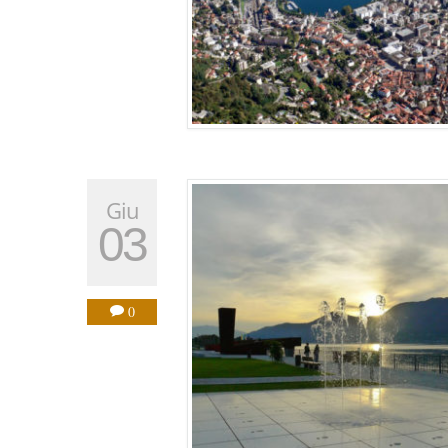
Giu
03
0