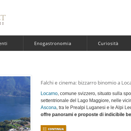
enti
Enogastronomia
Curiosità
Falchi e cinema: bizzarro binomio a Loc
Locarno
, comune svizzero, situato sulla sp
settentrionale del Lago Maggiore, nelle vici
Ascona
, tra le Prealpi Luganesi e le Alpi Le
offre panorami e proposte di indicibile be
CONTINUA