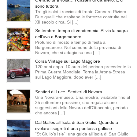
C’erano una volta… i Castelli di Cannero. E ci
sono tuttora
Tre gli isolotti rocciosi di fronte Cannero Riviera.
Due quelli che ospitano le fortezze costruite nel
XII secolo circa. Si […]
Settembre, tempo di vendemmia. Al via la sagra
dell’uva a Borgomanero
Profumo di mosto e tempo di festa a
Borgomanero. Nel comune della provincia di
Novara, che si adagia su una […]
Corsa Vintage sul Lago Maggiore
120 anni dopo. 10 auto del periodo precedente la
Prima Guerra Mondiale. Torna la Arona-Stresa
sul Lago Maggiore, dopo aver […]
Sentieri di Luce. Sentieri di Novara
Una Novara-museo. Una mostra, visitabile fino al
25 settembre prossimo, che regala alcune
suggestioni della Novara dell’Ottocento, periodo
che ancora […]
Dal Galles all’Isola di San Giulio. Quando a
svelare i segreti è una poetessa gallese
“St Giulio’s Isle”: una guida all’Isola di San Giulio,