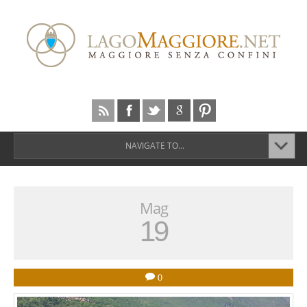
NAVIGATE TO...
Mag
19
0