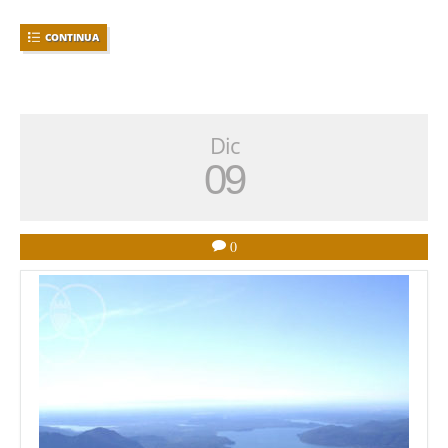
CONTINUA
Dic
09
0