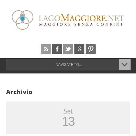
NAVIGATE TO...
Archivio
Set
13