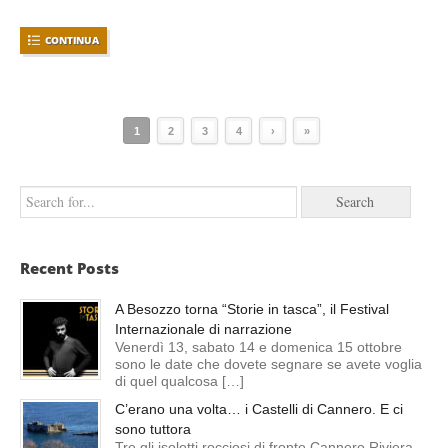
CONTINUA
1
2
3
4
›
»
Recent Posts
A Besozzo torna “Storie in tasca”, il Festival
Internazionale di narrazione
Venerdì 13, sabato 14 e domenica 15 ottobre
sono le date che dovete segnare se avete voglia
di quel qualcosa […]
C’erano una volta… i Castelli di Cannero. E ci
sono tuttora
Tre gli isolotti rocciosi di fronte Cannero Riviera.