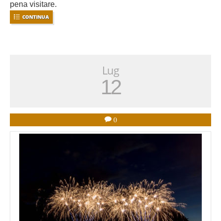
pena visitare.
CONTINUA
Lug
12
0