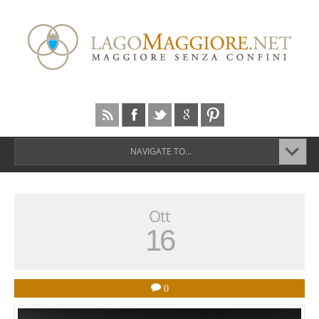
NAVIGATE TO...
Ott
16
0