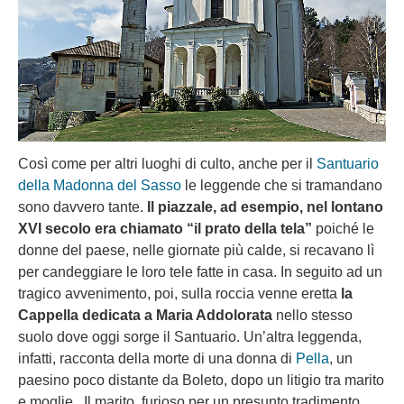
Così come per altri luoghi di culto, anche per il
Santuario
della Madonna del Sasso
le leggende che si tramandano
sono davvero tante.
Il piazzale, ad esempio, nel lontano
XVI secolo era chiamato “il prato della tela”
poiché le
donne del paese, nelle giornate più calde, si recavano lì
per candeggiare le loro tele fatte in casa. In seguito ad un
tragico avvenimento, poi, sulla roccia venne eretta
la
Cappella dedicata a Maria Addolorata
nello stesso
suolo dove oggi sorge il Santuario. Un’altra leggenda,
infatti, racconta della morte di una donna di
Pella
, un
paesino poco distante da Boleto, dopo un litigio tra marito
e moglie. Il marito, furioso per un presunto tradimento