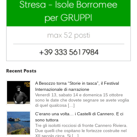
Recent Posts
A Besozzo torna “Storie in tasca”, il Festival
Internazionale di narrazione
Venerdì 13, sabato 14 e domenica 15 ottobre
sono le date che dovete segnare se avete voglia
di quel qualcosa […]
C’erano una volta… i Castelli di Cannero. E ci
sono tuttora
Tre gli isolotti rocciosi di fronte Cannero Riviera.
Due quelli che ospitano le fortezze costruite nel
XII secolo circa. Si […]