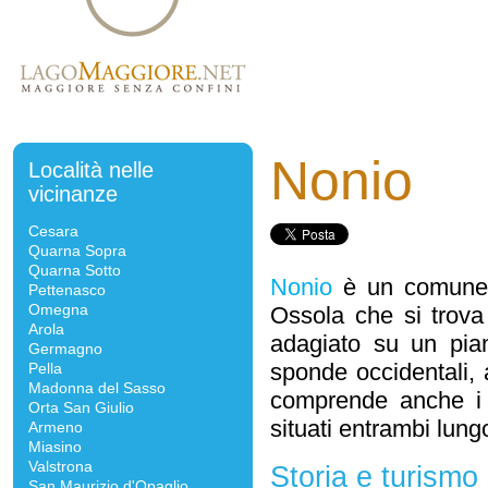
Nonio
Località nelle
vicinanze
Cesara
Quarna Sopra
Quarna Sotto
Nonio
è un comune d
Pettenasco
Omegna
Ossola che si trova
Arola
adagiato su un pian
Germagno
sponde occidentali,
Pella
Madonna del Sasso
comprende anche i 
Orta San Giulio
situati entrambi lung
Armeno
Miasino
Valstrona
Storia e turismo
San Maurizio d'Opaglio