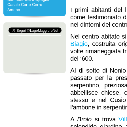
Casale Corte Cerro
I primi abitanti del 
Ameno
come testimoniato dai
nei dintorni del centr
Nel centro abitato s
Biagio
, costruita or
volte rimaneggiata tr
del ‘600.
Al di sotto di Nonio
passato per la pres
serpentino, prezios
abbellisce chiese, 
stesso e nel Cusio
l'ambone in serpenti
A
Brolo
si trova
Vil
splendido giardino al