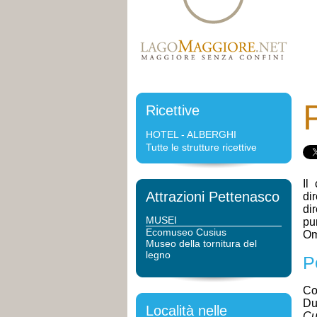
Ricettive
HOTEL - ALBERGHI
Tutte le strutture ricettive
Il
Attrazioni Pettenasco
di
di
MUSEI
pu
Ecomuseo Cusius
Om
Museo della tornitura del
legno
P
Co
Du
Località nelle
Cu