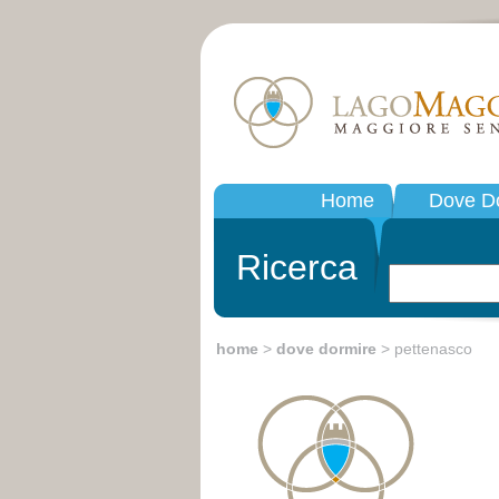
Home
Dove D
Ricerca
home
>
dove dormire
> pettenasco