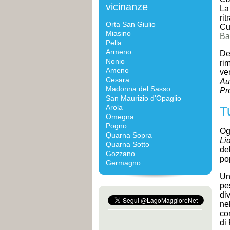
vicinanze
La
ri
Orta San Giulio
Cu
Miasino
Ba
Pella
Armeno
De
Nonio
ri
Ameno
ve
Cesara
Au
Madonna del Sasso
Pr
San Maurizio d'Opaglio
Arola
T
Omegna
Pogno
Og
Quarna Sopra
Li
Quarna Sotto
de
Gozzano
po
Germagno
Un
pe
di
ne
co
di