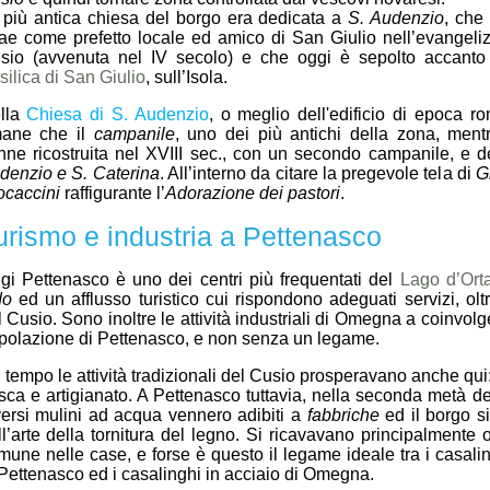
 più antica chiesa del borgo era dedicata a
S. Audenzio
, che
trae come prefetto locale ed amico di San Giulio nell’evangeli
sio (avvenuta nel IV secolo) e che oggi è sepolto accanto 
silica di San Giulio
, sull’Isola.
lla
Chiesa di S. Audenzio
, o meglio dell'edificio di epoca r
mane che il
campanile
, uno dei più antichi della zona, ment
nne ricostruita nel XVIII sec., con un secondo campanile, e 
denzio e S. Caterina
. All’interno da citare la pregevole tela di
G
ocaccini
raffigurante l’
Adorazione dei pastori
.
urismo e industria a Pettenasco
gi Pettenasco è uno dei centri più frequentati del
Lago d’Ort
do
ed un afflusso turistico cui rispondono adeguati servizi, olt
l Cusio. Sono inoltre le attività industriali di Omegna a coinvol
polazione di Pettenasco, e non senza un legame.
 tempo le attività tradizionali del Cusio prosperavano anche qui:
sca e artigianato. A Pettenasco tuttavia, nella seconda metà de
versi mulini ad acqua vennero adibiti a
fabbriche
ed il borgo s
ll’arte della tornitura del legno. Si ricavavano principalmente 
mune nelle case, e forse è questo il legame ideale tra i casali
 Pettenasco ed i casalinghi in acciaio di Omegna.