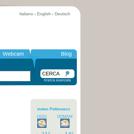
Italiano
-
English
-
Deutsch
Webcam
Blog
CERCA
ricerca avanzata
meteo Pettenasco
OGGI
DOMANI