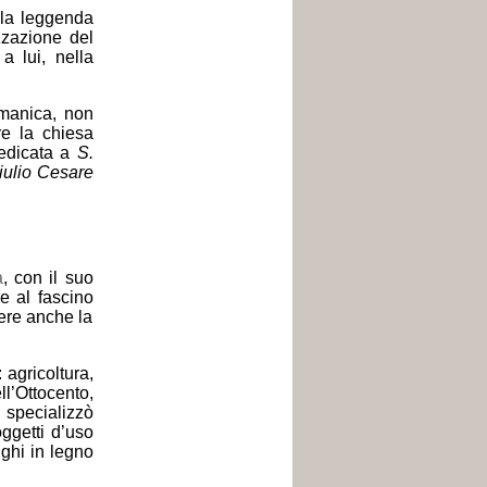
 la leggenda
zzazione del
a lui, nella
omanica, non
re la chiesa
dedicata a
S.
iulio Cesare
a
, con il suo
re al fascino
gere anche la
 agricoltura,
ll’Ottocento,
i specializzò
oggetti d’uso
nghi in legno