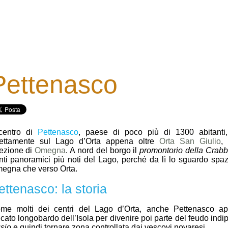
Pettenasco
 centro di
Pettenasco
, paese di poco più di 1300 abitanti,
rettamente sul Lago d’Orta appena oltre
Orta San Giulio
,
rezione di
Omegna
. A nord del borgo il
promontorio della Crabb
nti panoramici più noti del Lago, perché da lì lo sguardo spaz
egna che verso Orta.
ettenasco: la storia
me molti dei centri del Lago d’Orta, anche Pettenasco ap
cato longobardo dell’Isola per divenire poi parte del feudo ind
sio
e quindi tornare zona controllata dai vescovi novaresi.