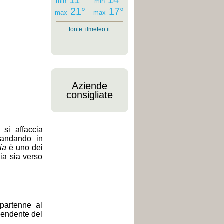
11°
14°
min
min
21°
17°
max
max
fonte:
ilmeteo.it
Aziende
consigliate
 si affaccia
 andando in
ia
è uno dei
ia sia verso
partenne al
ipendente del