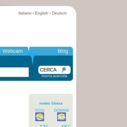
Italiano
-
English
-
Deutsch
Webcam
Blog
CERCA
ricerca avanzata
meteo Stresa
OGGI
DOMANI