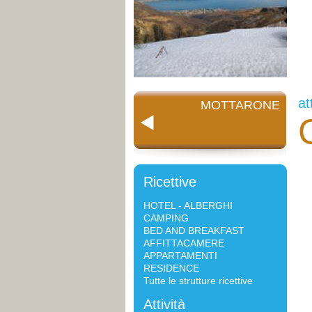
at
MOTTARONE
Ricettive
HOTEL - ALBERGHI
CAMPING
BED AND BREAKFAST
AFFITTACAMERE
APPARTAMENTI
RESIDENCE
Tutte le strutture ricettive
Attività