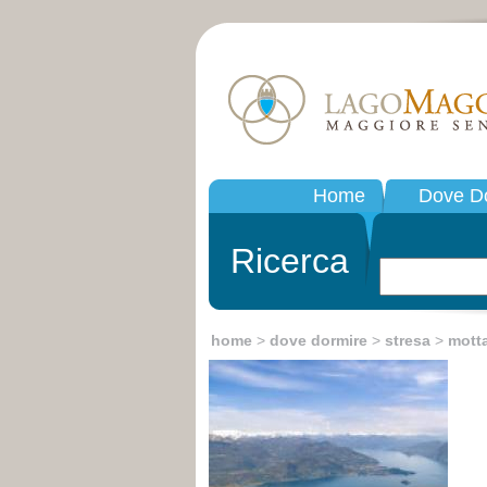
Home
Dove D
Ricerca
home
>
dove dormire
>
stresa
>
mott