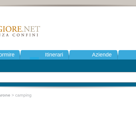
ormire
Itinerari
Aziende
arone
> camping