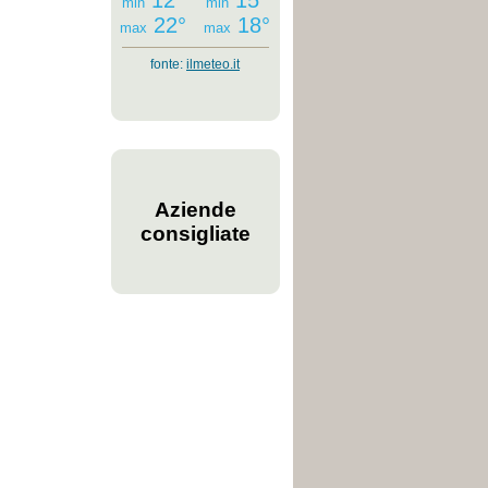
12°
15°
min
min
22°
18°
max
max
fonte:
ilmeteo.it
Aziende
consigliate