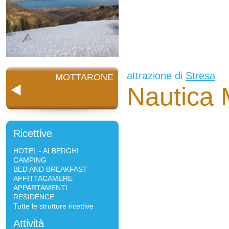
attrazione di
Stresa
MOTTARONE
Nautica 
Ricettive
HOTEL - ALBERGHI
CAMPING
BED AND BREAKFAST
AFFITTACAMERE
APPARTAMENTI
RESIDENCE
Tutte le strutture ricettive
Attività