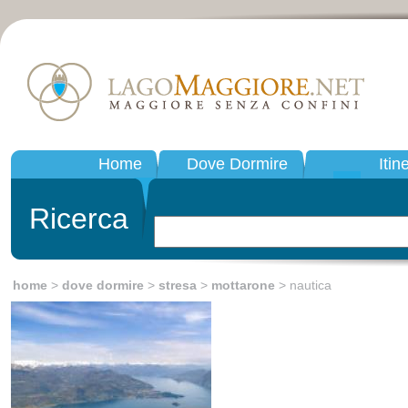
Home
Dove Dormire
Itin
Ricerca
home
>
dove dormire
>
stresa
>
mottarone
> nautica