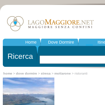
Home
Dove Dormire
Itin
Ricerca
home
>
dove dormire
>
stresa
>
mottarone
> ristoranti