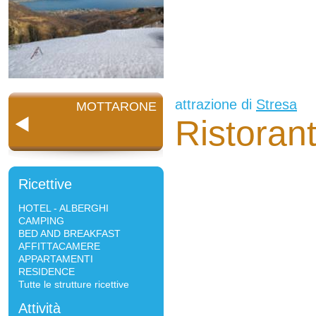
attrazione di
Stresa
MOTTARONE
Ristoran
Ricettive
HOTEL - ALBERGHI
CAMPING
BED AND BREAKFAST
AFFITTACAMERE
APPARTAMENTI
RESIDENCE
Tutte le strutture ricettive
Attività