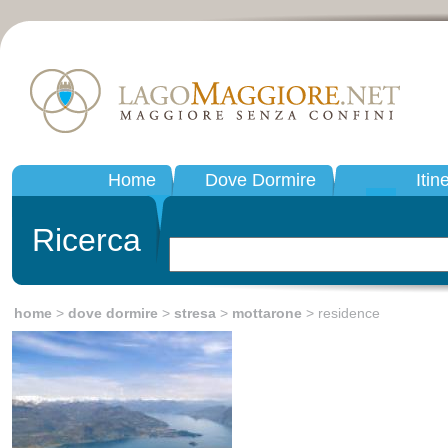
Home
Dove Dormire
Itin
Ricerca
home
>
dove dormire
>
stresa
>
mottarone
> residence