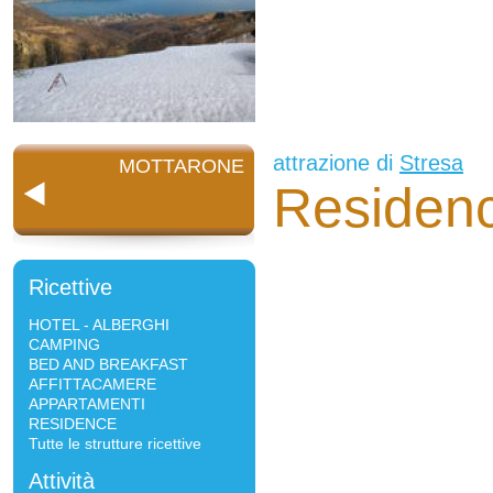
attrazione di
Stresa
MOTTARONE
Residen
Ricettive
HOTEL - ALBERGHI
CAMPING
BED AND BREAKFAST
AFFITTACAMERE
APPARTAMENTI
RESIDENCE
Tutte le strutture ricettive
Attività