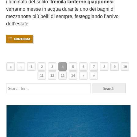
illuminato del solito:
tremila lanterne giapponesi
verranno messe in acqua durante uno dei bagni di
mezzanotte più belli di sempre, festeggiando l’arrivo
dell’estate.
CONTINUA
«
‹
1
2
3
4
5
6
7
8
9
10
11
12
13
14
›
»