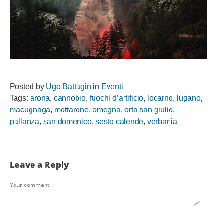
Posted by
Ugo Battagin
in
Eventi
Tags:
arona
,
cannobio
,
fuochi d’artificio
,
locarno
,
lugano
,
macugnaga
,
mottarone
,
omegna
,
orta san giulio
,
pallanza
,
san domenico
,
sesto calende
,
verbania
Leave a Reply
Your comment