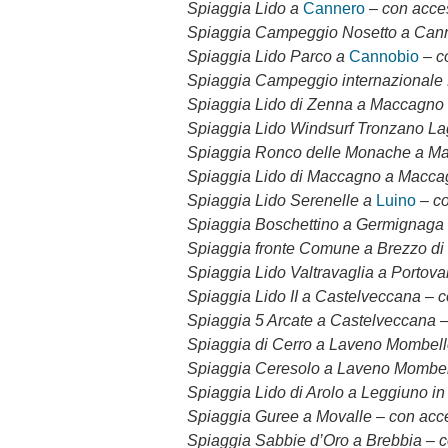
Spiaggia Lido a
Cannero
– con acce
Spiaggia Campeggio Nosetto a Cann
Spiaggia Lido Parco a
Cannobio
– c
Spiaggia Campeggio internazionale 
Spiaggia Lido di Zenna a Maccagno 
Spiaggia Lido Windsurf Tronzano La
Spiaggia Ronco delle Monache a Ma
Spiaggia Lido di Maccagno a Macca
Spiaggia Lido Serenelle a
Luino
– c
Spiaggia Boschettino a Germignaga 
Spiaggia fronte Comune a Brezzo di
Spiaggia Lido Valtravaglia a Portova
Spiaggia Lido II a Castelveccana – 
Spiaggia 5 Arcate a Castelveccana 
Spiaggia di Cerro a Laveno Mombello
Spiaggia Ceresolo a Laveno Mombel
Spiaggia Lido di Arolo a Leggiuno in
Spiaggia Guree a Movalle – con acc
Spiaggia Sabbie d’Oro a Brebbia – 