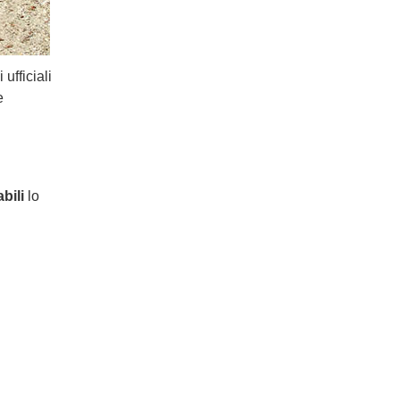
ufficiali
e
abili
lo