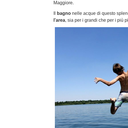
Maggiore.
Il
bagno
nelle acque di questo splend
l’area
, sia per i grandi che per i più p