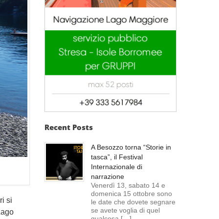
Recent Posts
A Besozzo torna “Storie in
tasca”, il Festival
Internazionale di
narrazione
Venerdì 13, sabato 14 e
domenica 15 ottobre sono
i si
le date che dovete segnare
se avete voglia di quel
Lago
qualcosa […]