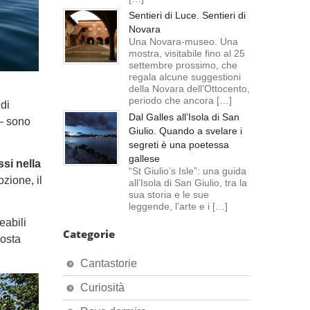
Sentieri di Luce. Sentieri di
Novara
Una Novara-museo. Una
mostra, visitabile fino al 25
settembre prossimo, che
regala alcune suggestioni
della Novara dell’Ottocento,
periodo che ancora […]
di
Dal Galles all’Isola di San
 – sono
Giulio. Quando a svelare i
segreti è una poetessa
gallese
si nella
“St Giulio’s Isle”: una guida
ozione, il
all’Isola di San Giulio, tra la
sua storia e le sue
leggende, l’arte e i […]
eabili
Categorie
costa
Cantastorie
Curiosità