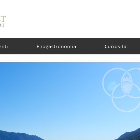
enti
Enogastronomia
Curiosità